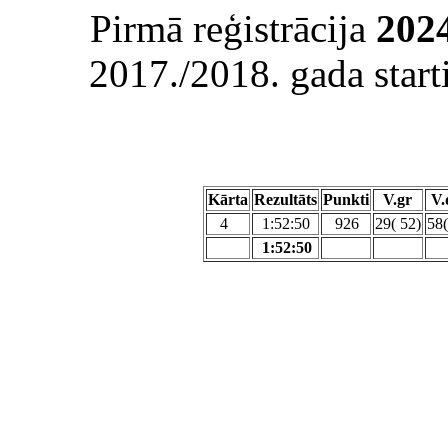
Pirmā reģistrācija
2024
2017./2018. gada sta
Kārta
Rezultāts
Punkti
V.gr
V.
4
1:52:50
926
29( 52)
58(
1:52:50