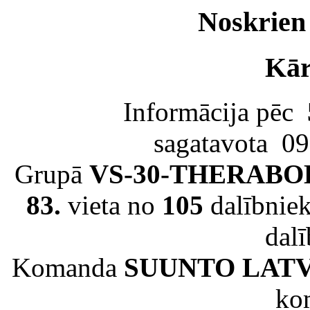
Noskrien
Kār
Informācija pēc
sagatavota 09
Grupā
VS-30-THERABODY
83.
vieta no
105
dalībniek
dal
Komanda
SUUNTO LATV
ko