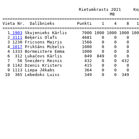
                    Rietumkrasts 2021     Ko
M8          
=======================================================
Vieta Nr.  Dalībnieks         Punkti    1    4    8   1
=======================================================
  1
 1903
 Skujenieks Kārlis      7000 1000 1000 1000 100
  2
 3111
 Beķeris Olafs          4681    0    0    0    
  3 1230 Fricsons Mairis        1566    0    0    0    
  4
 1017
 Prikšāns Miķelis       1000    0    0    0    
  4 1333 Bormeistere Emma       1000    0    0    0    
  6  312 Lukačovs Kārlis         849  849    0    0    
  7   56 Šneiders Reinis         432    0    0  432    
  8 1142 Dzenis Kristers         415    0    0    0    
  9 1113 Liepa Jēkabs            364    0    0    0    