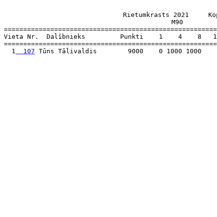
                    Rietumkrasts 2021     Ko
M90         
=======================================================
Vieta Nr.  Dalībnieks         Punkti    1    4    8   1
=======================================================
  1
  107