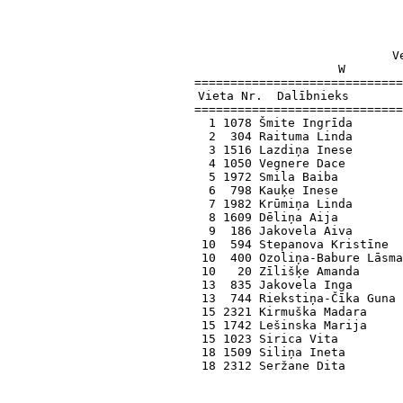
                    V
W        
=============================
Vieta Nr.  Dalībnieks       
=============================
  1 1078 Šmite Ingrīda       
  2  304 Raituma Linda       
  3 1516 Lazdiņa Inese       
  4 1050 Vegnere Dace        
  5 1972 Smila Baiba         
  6  798 Kauķe Inese         
  7 1982 Krūmiņa Linda       
  8 1609 Dēliņa Aija         
  9  186 Jakovela Aiva       
 10  594 Stepanova Kristīne  
 10  400 Ozoliņa-Babure Lāsma
 10   20 Zīlišķe Amanda      
 13  835 Jakovela Inga       
 13  744 Riekstiņa-Čīka Guna 
 15 2321 Kirmuška Madara     
 15 1742 Lešinska Marija     
 15 1023 Sirica Vita         
 18 1509 Siliņa Ineta        