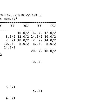
s 14.09.2010 22:40:39

s numurs)

=============================

     53     61     66     71

=============================

         16.0/2 16.0/2 12.0/2

   8.0/2 12.0/2 14.0/2 10.0/2

1  7.0/1 10.0/2 12.0/2 14.0/2

  10.0/2  8.0/2  8.0/2  8.0/2

  14.0/2                     

                20.0/2 18.0/2

2                            

                             

                10.0/2       

                             

                             

                             

                             

                             

                             

   5.0/1                     

                 5.0/1       

                             
