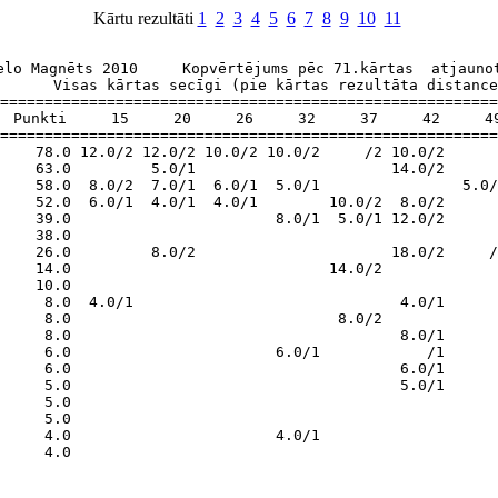
Kārtu rezultāti
1
2
3
4
5
6
7
8
9
10
11
elo Magnēts 2010     Kopvērtējums pēc 71.kārtas  atjaunot
      Visas kārtas secīgi (pie kārtas rezultāta distance
========================================================
  Punkti     15     20     26     32     37     42     49
========================================================
    78.0 12.0/2 12.0/2 10.0/2 10.0/2     /2 10.0/2      
    63.0         5.0/1                      14.0/2      
    58.0  8.0/2  7.0/1  6.0/1  5.0/1                5.0/
    52.0  6.0/1  4.0/1  4.0/1        10.0/2  8.0/2      
    39.0                       8.0/1  5.0/1 12.0/2      
    38.0                                                
    26.0         8.0/2                      18.0/2     /
    14.0                             14.0/2             
    10.0                                                
     8.0  4.0/1                              4.0/1      
     8.0                              8.0/2             
     8.0                                     8.0/1      
     6.0                       6.0/1            /1      
     6.0                                     6.0/1      
     5.0                                     5.0/1      
     5.0                                                
     5.0                                                
     4.0                       4.0/1                    