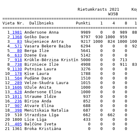
                    Rietumkrasts 2021     Ko
W35B        
=======================================================
Vieta Nr.  Dalībnieks         Punkti    1    4    8   1
=======================================================
  1
 1981
 Andersone Anna         9989    0    0  989  88
  2
 1368
 Goško Dace             9797  930 1000  959    
  3
   83
 Skujeniece Antra       9217 1000  824 1000 100
  4
  571
 Vasara Beķere Baiba    6294    0    0    0  92
  5
   80
 Berga Ilze             5641    0    0    0    
  6
  633
 Dzene Eva              5142    0    0    0    
  7
  918
 Krūkle-Bērziņa Kristīn 5000    0    0  713    
  8
  738
 Birzniece Ilze         4908    0    0  911  83
  9
 1130
 Putniņa Laura          3276    0    0    0    
 10
  178
 Ķīse Laura             1788    0    0    0    
 11
  504
 Pudāne Dace            1510    0    0    0    
 12
  289
 Velze-Skudra Laura     1015    0    0    0    
 13
 1606
 Užule Anita            1000    0    0    0    
 13
  628
 Andersone Elīna        1000    0    0    0    
 15
 1011
 Straume Ildze           937    0    0    0    
 16
  236
 Bīriņa Anda             852    0    0    0    
 17
  907
 Atvare Elīna            688    0    0    0    
 18
  398
 Menitskaia Natalia      687    0    0    0    
 19  510 Strazdiņa Līga          662    0  662    0    
 20 1800 Līce Līga               433    0    0    0    
 21
  405
 Baļčūne Iveta             0    0    0    0    