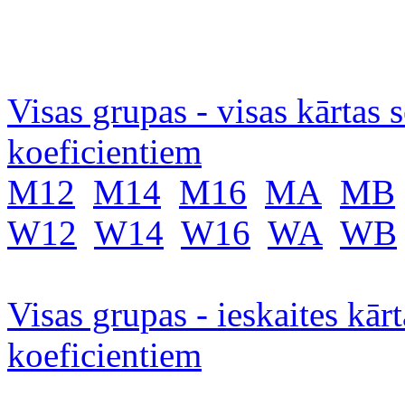
Visas grupas - visas kārtas 
koeficientiem
M12
M14
M16
MA
MB
W12
W14
W16
WA
WB
Visas grupas - ieskaites kār
koeficientiem