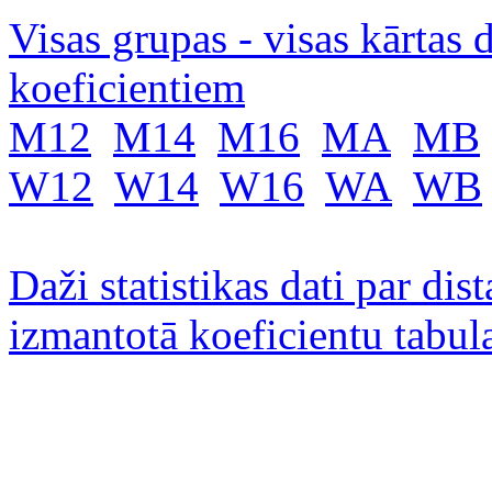
Visas grupas - visas kārtas 
koeficientiem
M12
M14
M16
MA
MB
W12
W14
W16
WA
WB
Daži statistikas dati par di
izmantotā koeficientu tabul